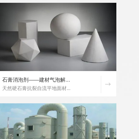
石膏消泡剂——建材气泡解...
天然硬石膏抗裂自流平地面材...