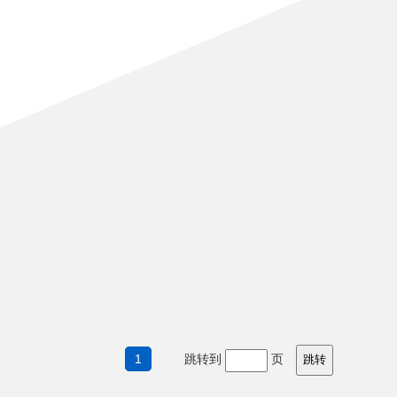
1
跳转到
页