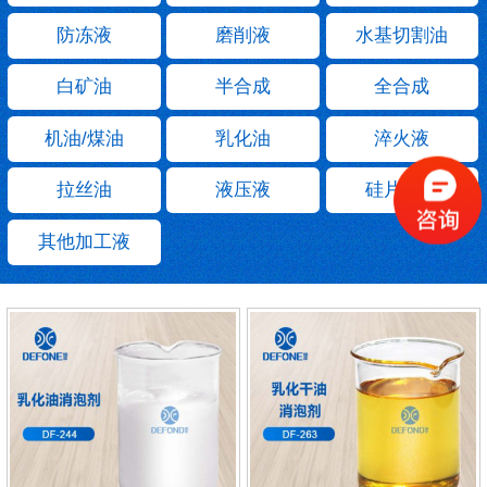
防冻液
磨削液
水基切割油
白矿油
半合成
全合成
机油/煤油
乳化油
淬火液
拉丝油
液压液
硅片切割
其他加工液