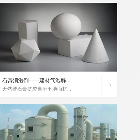
石膏消泡剂——建材气泡解...
天然硬石膏抗裂自流平地面材...