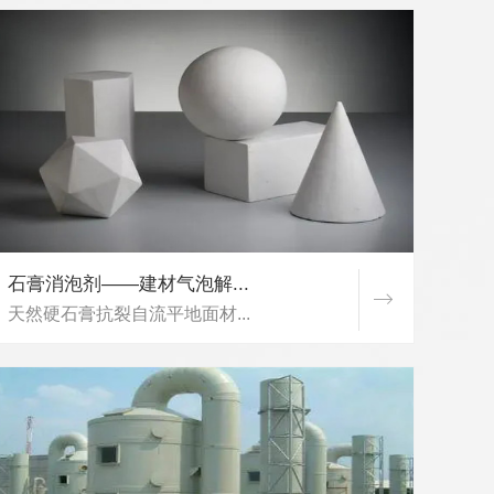
石膏消泡剂——建材气泡解...
天然硬石膏抗裂自流平地面材...