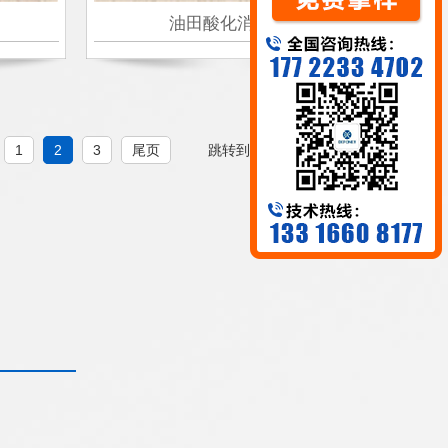
油田酸化消泡剂
1
2
3
尾页
跳转到
页