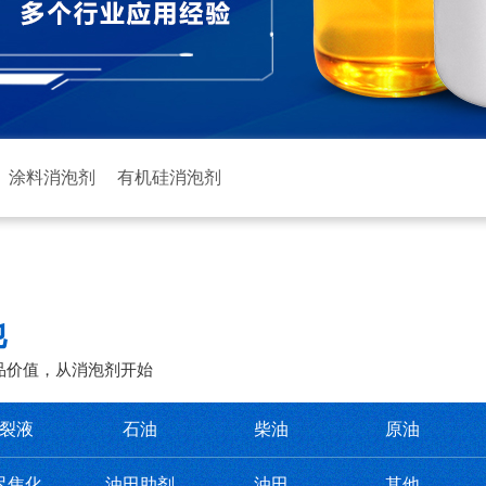
涂料消泡剂
有机硅消泡剂
他
品价值，从消泡剂开始
裂液
石油
柴油
原油
迟焦化
油田助剂
油田
其他