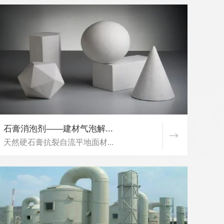
石膏消泡剂——建材气泡解...
天然硬石膏抗裂自流平地面材...