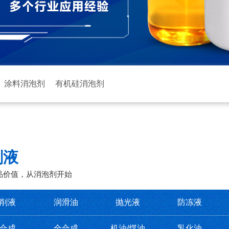
涂料消泡剂
有机硅消泡剂
削液
品价值，从消泡剂开始
削液
润滑油
抛光液
防冻液
合成
全合成
机油/煤油
乳化油