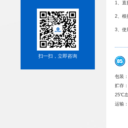
1、
2、根
3、
扫一扫，立即咨询
包装：
贮存
25℃
运输