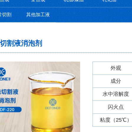
片切割
其他加工液
切割液消泡剂
外观
成分
水中溶解度
闪火点
粘度（25℃）