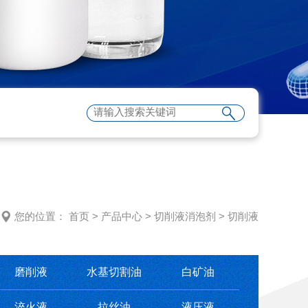
您的位置：
首页
>
产品中心
>
切削液消泡剂
>
切削液
磨削液
水基切割油
白矿油
淬火液
拉丝油
液压液